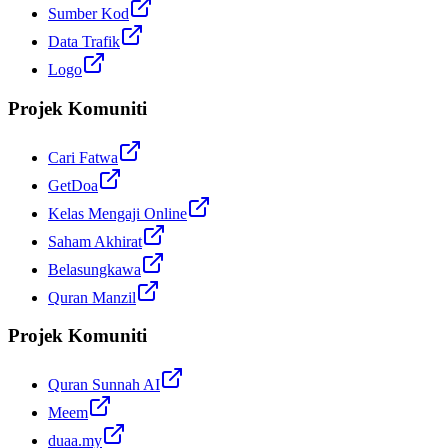
Sumber Kod
Data Trafik
Logo
Projek Komuniti
Cari Fatwa
GetDoa
Kelas Mengaji Online
Saham Akhirat
Belasungkawa
Quran Manzil
Projek Komuniti
Quran Sunnah AI
Meem
duaa.my