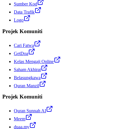
Sumber Kod
Data Trafik
Logo
Projek Komuniti
Cari Fatwa
GetDoa
Kelas Mengaji Online
Saham Akhirat
Belasungkawa
Quran Manzil
Projek Komuniti
Quran Sunnah AI
Meem
duaa.my