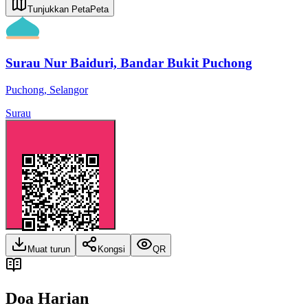
Tunjukkan Peta
Peta
Surau Nur Baiduri, Bandar Bukit Puchong
Puchong
,
Selangor
Surau
Muat turun
Kongsi
QR
Doa Harian