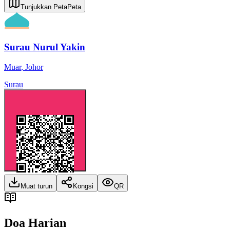
Tunjukkan Peta
Peta
Surau Nurul Yakin
Muar
,
Johor
Surau
Muat turun
Kongsi
QR
Doa Harian