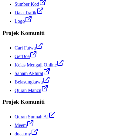
Sumber Kod
Data Trafik
Logo
Projek Komuniti
Cari Fatwa
GetDoa
Kelas Mengaji Online
Saham Akhirat
Belasungkawa
Quran Manzil
Projek Komuniti
Quran Sunnah AI
Meem
duaa.my