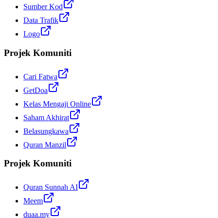
Sumber Kod
Data Trafik
Logo
Projek Komuniti
Cari Fatwa
GetDoa
Kelas Mengaji Online
Saham Akhirat
Belasungkawa
Quran Manzil
Projek Komuniti
Quran Sunnah AI
Meem
duaa.my