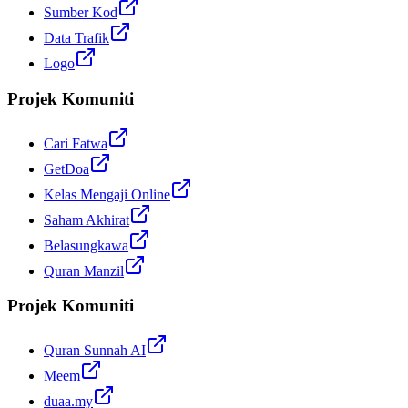
Sumber Kod
Data Trafik
Logo
Projek Komuniti
Cari Fatwa
GetDoa
Kelas Mengaji Online
Saham Akhirat
Belasungkawa
Quran Manzil
Projek Komuniti
Quran Sunnah AI
Meem
duaa.my