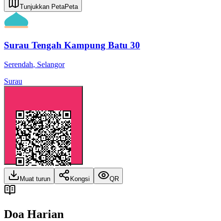
Tunjukkan Peta
Peta
Surau Tengah Kampung Batu 30
Serendah
,
Selangor
Surau
Muat turun
Kongsi
QR
Doa Harian