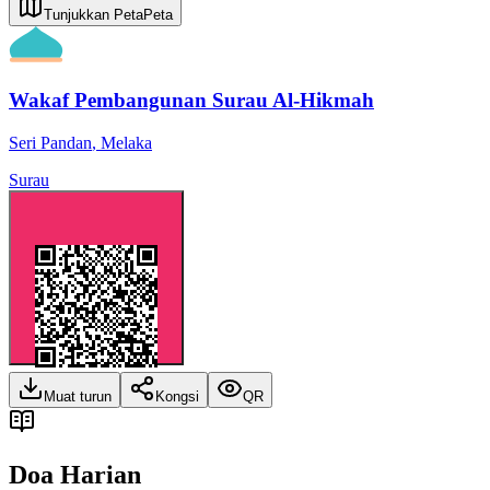
Tunjukkan Peta
Peta
Wakaf Pembangunan Surau Al-Hikmah
Seri Pandan
,
Melaka
Surau
Muat turun
Kongsi
QR
Doa Harian