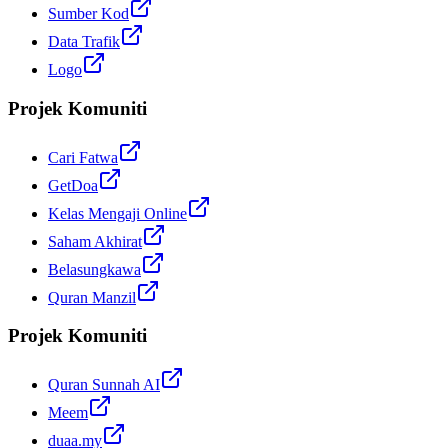
Sumber Kod
Data Trafik
Logo
Projek Komuniti
Cari Fatwa
GetDoa
Kelas Mengaji Online
Saham Akhirat
Belasungkawa
Quran Manzil
Projek Komuniti
Quran Sunnah AI
Meem
duaa.my