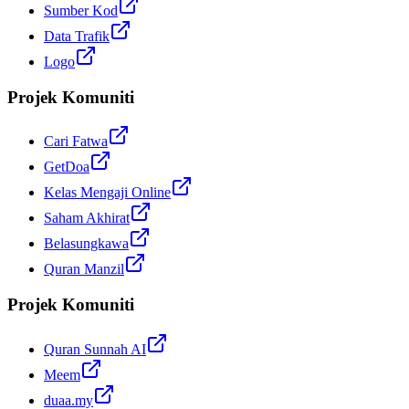
Sumber Kod
Data Trafik
Logo
Projek Komuniti
Cari Fatwa
GetDoa
Kelas Mengaji Online
Saham Akhirat
Belasungkawa
Quran Manzil
Projek Komuniti
Quran Sunnah AI
Meem
duaa.my