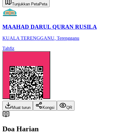
Tunjukkan Peta
Peta
MAAHAD DARUL QURAN RUSILA
KUALA TERENGGANU
,
Terengganu
Tahfiz
Muat turun
Kongsi
QR
Doa Harian