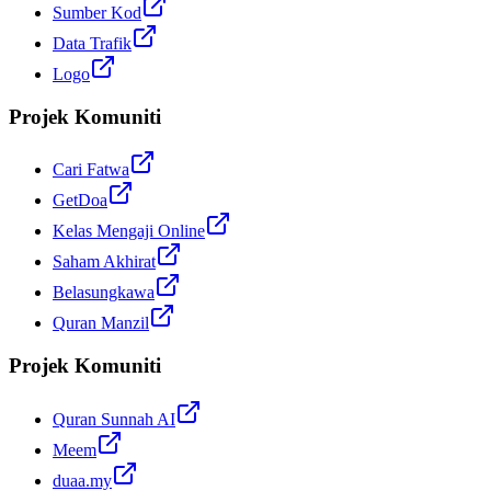
Sumber Kod
Data Trafik
Logo
Projek Komuniti
Cari Fatwa
GetDoa
Kelas Mengaji Online
Saham Akhirat
Belasungkawa
Quran Manzil
Projek Komuniti
Quran Sunnah AI
Meem
duaa.my