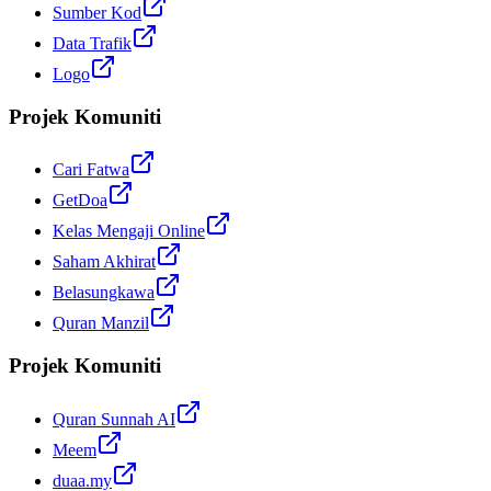
Sumber Kod
Data Trafik
Logo
Projek Komuniti
Cari Fatwa
GetDoa
Kelas Mengaji Online
Saham Akhirat
Belasungkawa
Quran Manzil
Projek Komuniti
Quran Sunnah AI
Meem
duaa.my