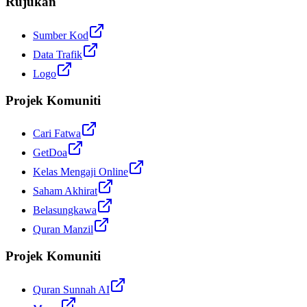
Rujukan
Sumber Kod
Data Trafik
Logo
Projek Komuniti
Cari Fatwa
GetDoa
Kelas Mengaji Online
Saham Akhirat
Belasungkawa
Quran Manzil
Projek Komuniti
Quran Sunnah AI