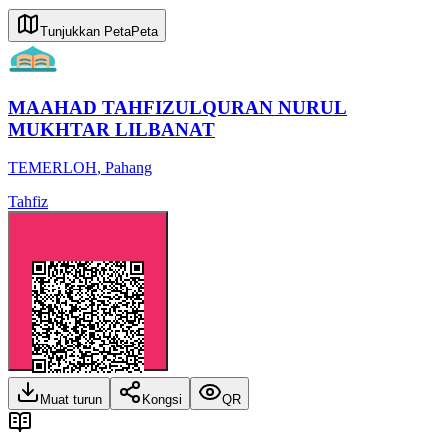
Tunjukkan Peta
Peta
MAAHAD TAHFIZULQURAN NURUL
MUKHTAR LILBANAT
TEMERLOH
,
Pahang
Tahfiz
Muat turun
Kongsi
QR