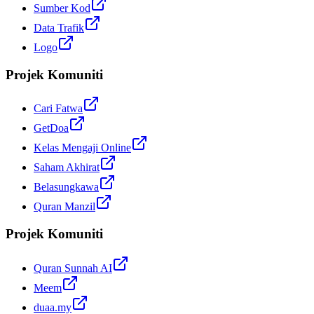
Sumber Kod
Data Trafik
Logo
Projek Komuniti
Cari Fatwa
GetDoa
Kelas Mengaji Online
Saham Akhirat
Belasungkawa
Quran Manzil
Projek Komuniti
Quran Sunnah AI
Meem
duaa.my