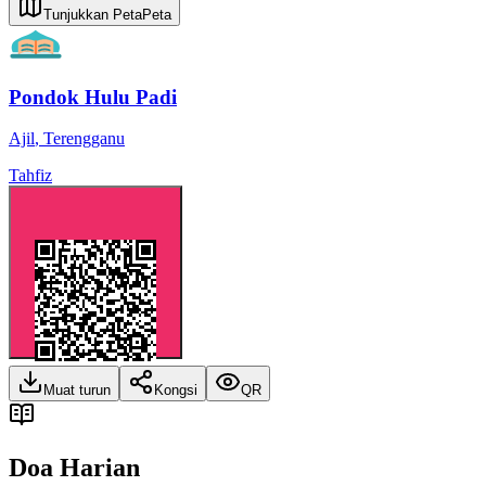
Tunjukkan Peta
Peta
Pondok Hulu Padi
Ajil
,
Terengganu
Tahfiz
Muat turun
Kongsi
QR
Doa Harian