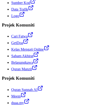
Sumber Kod
Data Trafik
Logo
Projek Komuniti
Cari Fatwa
GetDoa
Kelas Mengaji Online
Saham Akhirat
Belasungkawa
Quran Manzil
Projek Komuniti
Quran Sunnah AI
Meem
duaa.my