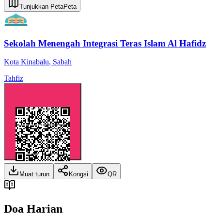
Tunjukkan Peta
Peta
Sekolah Menengah Integrasi Teras Islam Al Hafidz
Kota Kinabalu
,
Sabah
Tahfiz
Muat turun
Kongsi
QR
Doa Harian