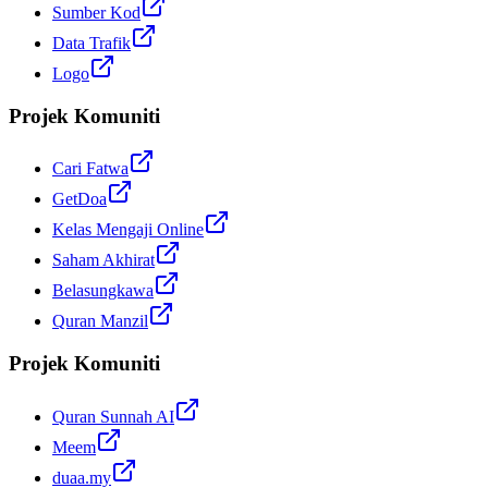
Sumber Kod
Data Trafik
Logo
Projek Komuniti
Cari Fatwa
GetDoa
Kelas Mengaji Online
Saham Akhirat
Belasungkawa
Quran Manzil
Projek Komuniti
Quran Sunnah AI
Meem
duaa.my