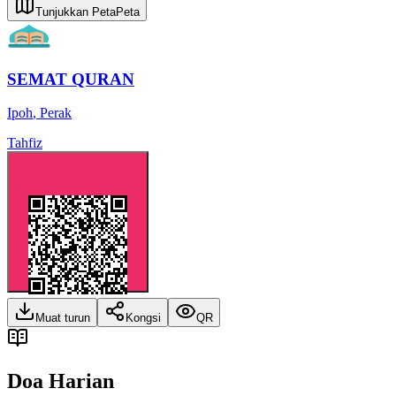
Tunjukkan Peta
Peta
SEMAT QURAN
Ipoh
,
Perak
Tahfiz
Muat turun
Kongsi
QR
Doa Harian