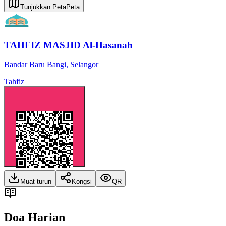
Tunjukkan Peta
Peta
TAHFIZ MASJID Al-Hasanah
Bandar Baru Bangi
,
Selangor
Tahfiz
Muat turun
Kongsi
QR
Doa Harian