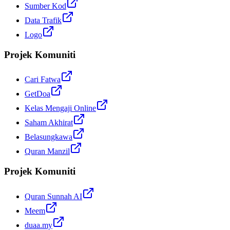
Sumber Kod
Data Trafik
Logo
Projek Komuniti
Cari Fatwa
GetDoa
Kelas Mengaji Online
Saham Akhirat
Belasungkawa
Quran Manzil
Projek Komuniti
Quran Sunnah AI
Meem
duaa.my